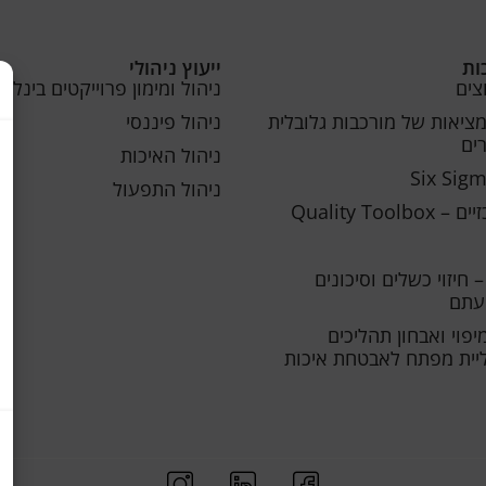
ות
ייעוץ ניהולי
צים
ניהול ומימון פרוייקטים בינלאו
מציאות של מורכבות גלובלית
ניהול פיננסי
ים
ניהול האיכות
ניהול התפעול
Quality Too
– חיזוי כשלים וסיכונים
יעתם
פוי ואבחון תהליכים
וליית מפתח לאבטחת איכות