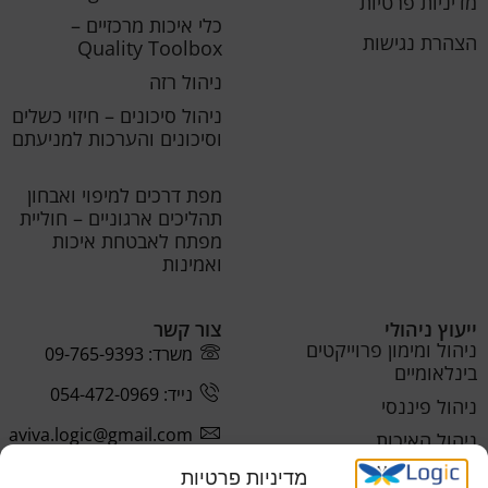
מדיניות פרטיות
כלי איכות מרכזיים –
הצהרת נגישות
Quality Toolbox
ניהול רזה
ניהול סיכונים – חיזוי כשלים
וסיכונים והערכות למניעתם
מפת דרכים למיפוי ואבחון
תהליכים ארגוניים – חוליית
מפתח לאבטחת איכות
ואמינות
ייעוץ ניהולי
צור קשר
ניהול ומימון פרוייקטים
משרד: 09-765-9393
בינלאומיים
נייד: 054-472-0969
ניהול פיננסי
aviva.logic@gmail.com
ניהול האיכות
ניהול התפעול
מדיניות פרטיות