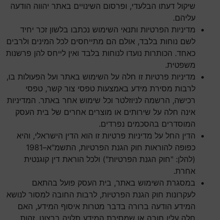
שיקול דעתו הבלעדי, ופרסום השינויים באתר יהווה הודעה
עליהם.
מדיניות הפרטיות ותנאי השימוש נכתבו בלשון זכר יחיד
לשם נוחות בלבד, אולם הם מתייחסים לכל המינים ולרבים
כאחד. הכותרות נועדו לנוחות בלבד ואין לייחס להן פרשנות
משפטית.
מדיניות פרטיות זו חלה על השימוש באתר ועל הפעולות בו,
לרבות מסירת מידע באמצעות טפסי צור קשר, טפסי
רכישה, הרשמה לניוזלטר וכל שימוש אחר באתר. המדיניות
אינה חלה על שירותים או מוצרים אחרים של בית העסק
המוסדרים בהסכמים נפרדים.
הדין החל על מדיניות פרטיות זו הוא הדין הישראלי, והיא
כפופה להוראות חוק הגנת הפרטיות, התשמ"א–1981
(להלן: "חוק הגנת הפרטיות") ולכל הוראת דין קוגנטית
אחרת.
במסגרת השימוש באתר, בית העסק פועל בהתאם
לעקרונות חוק הגנת הפרטיות, לרבות החובה למסור לנושא
המידע הודעה ברורה בדבר מטרות איסוף המידע, האם
חלה עליו חובה או שמסירת המידע תלויה ברצונו, זהות