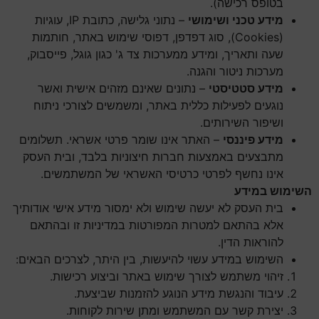
בטופס רכישה).
מידע טכני ושימושי
– נתוני גלישה, כתובת IP, עוגיות
(Cookies), סוג דפדפן, דפוסי שימוש באתר, חותמות
שעה ותאריך, ומידע ממערכות צד ג' כגון גוגל, פייסבוק,
מערכות ניטור והגנה.
מידע סטטיסטי
– נתונים שאינם מזהים אישית ואשר
נוגעים לפעילות כללית באתר, ומשמשים לצורכי ניתוח
ושיפור השירותים.
מידע פיננסי
– האתר אינו שומר פרטי אשראי. תשלומים
מתבצעים באמצעות חברות חיצוניות בלבד, ובית העסק
אינו נחשף לפרטי כרטיסי האשראי של המשתמשים.
השימוש במידע
בית העסק לא יעשה שימוש ולא ימסור מידע אישי אודותיך
אלא בהתאם למטרות המפורטות במדיניות זו ובהתאם
להוראות הדין.
השימוש במידע עשוי להיעשות, בין היתר, לצרכים הבאים:
זיהוי משתמש לצורך שימוש באתר וביצוע רכישות.
עיבוד והנגשת מידע הנוגע להזמנות שביצעת.
יצירת קשר עם המשתמש ומתן שירות לקוחות.