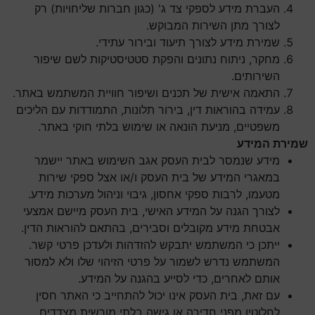
העברת מידע לספקי צד ג' (כגון חברות שליחויות) רק
לצורך מתן השירות המבוקש.
שמירת מידע לצורך תיעוד ובירור עתידי.
מחקר, ניתוח נתונים והפקת סטטיסטיקות לשם שיפור
השירותים.
התאמה אישית של תכנים ושיפור חוויית המשתמש באתר.
עמידה בהוראות דין, בירור תלונות, התמודדות עם הליכים
משפטיים, מניעת הונאה או שימוש בלתי חוקי באתר.
שמירת המידע
מידע שנמסר לבית העסק אגב השימוש באתר יישמר
במאגרי המידע של בית העסק ו/או אצל ספקי שירות
מטעמו, לרבות ספקי אחסון, גיבוי וניהול מערכות מידע.
לצורך הגנה על המידע האישי, בית העסק מיישם אמצעי
אבטחת מידע מקובלים וסבירים, בהתאם להוראות הדין.
ייתכן כי המשתמש יתבקש להזדהות ולעדכן פרטי קשר.
המשתמש נדרש לשמור על פרטי הזיהוי שלו ולא למסור
אותם לאחרים, כדי לסייע בהגנה על המידע.
עם זאת, בית העסק אינו יכול להתחייב כי האתר חסין
לחלוטין מפני חדירה או גישה בלתי מורשית מצדדים