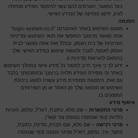
בעל המאגר, הגורמים להם עשוי להימסר המידע וזכויותיו
לעיון, תיקון ומחיקה של המידע האישי.
הסכמה
מעצם השימוש באתר האינטרנט "logic-system.co.il"
אתה מאשר מרצונך החופשי את תנאי השימוש ומדיניות
הפרטיות של בית העסק, ובכלל זאת אתה מאשר לבית
העסק לאסוף, לעבד ולעשות שימוש במידע האישי שלך
בהתאם להוראות מדיניות זו.
ידוע לך כי אינך חייב למסור כל מידע אישי במהלך השימוש
באתר וכי מסירת המידע תלויה ברצונך ובהסכמתך בלבד.
עם זאת, הימנעות ממסירת מידע עשויה לפגוע ביכולת
השימוש או ההנאה שלך מן האתר או מן השירותים
המוצעים בו.
איסוף מידע
פרטי התקשרות
– שם מלא, כתובת, דוא"ל, טלפון, הערות
כלליות (כפי שנמסרו בטופס צור קשר).
פרטי רכישה
– שם מלא, שם חברה, מדינה, כתובת,
מיקוד, עיר, טלפון, דוא"ל ופרטי הזמנה (כפי שנמסרו