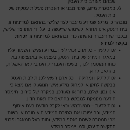
שבהם מעורב בית העסק.
במסגרת מיזוג, שינוי מבני או העברת פעילות עסקית של
בית העסק.
מובהר כי מרגע שמידע מועבר לצד שלישי בהתאם למדיניות זו,
בית העסק אינו אחראי לשימוש שייעשה בו על ידי אותו צד שלישי,
ובלבד שההעברה נעשתה כדין ובהתאם למדיניות זו.
זכויות
בקשר למידע
זכות לעיון – כל אדם זכאי לעיין במידע האישי השמור עליו
במאגר המידע של בית העסק, בעצמו או באמצעות בא
כוחו המוסמך לכך, ובשפה העברית, הערבית או האנגלית,
בהתאם לחוק.
זכות לתיקון ומחיקה – כל אדם רשאי לפנות לבית העסק
בבקשה לתקן או למחוק מידע אישי הנוגע לו אם מצא כי
אינו נכון, שלם, ברור או מעודכן. במקרה של סירוב, תימסר
הודעה מנומקת למבקש בהתאם להוראות הדין.
זכות לדעת – המשתמש זכאי לקבל הודעה בעת איסוף
המידע, ובה יפורט אם מסירת המידע היא חובה או רשות,
מהי המטרה לשמה נאסף המידע, זהות בעל המאגר ופרטי
התקשרות עמו, ולמי יימסר המידע.