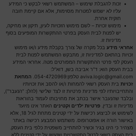
זכות להגבלת שימוש – המשתמש רשאי לבקש כי המידע
עליו לא ישמש למטרות מסוימות, אלא אם קיימת חובה
חוקית אחרת.
מימוש זכויות – לשם מימוש הזכויות לעיון, תיקון או מחיקה,
יש לפנות לבית העסק בפרטי ההתקשרות המופיעים בסוף
מדיניות זו.
אחראי מידע
בכל מקרה של צורך בקבלת מידע ו/או מימוש
זכויות בהתאם למדיניות זו, מתבקש המשתמש לפנות לבית
העסק לפי פרטי ההתקשרות המפורטים מטה. אחראי המידע
בבית העסק הוא: ד"ר אביבה בשן, דוא"ל:
aviva.logic@gmail.com
טלפון:054-4720969.
המחאת
זכויות
בית העסק רשאי להמחות ו/או להסב את זכויותיו
והתחייבויותיו לפי מדיניות פרטיות זו לצד שלישי (להלן: "הנעבר"),
ובלבד שהנעבר אישר בכתב את מחויבותו לעמוד בהוראות
מדיניות זו ובדין.
פרטיות ילדים וקטינים
האתר אינו מיועד
לשימוש או לביצוע רכישות על ידי קטינים מתחת לגיל 18, אלא
באישור הורה או אפוטרופוס. משתמש המבצע רכישה באתר
מצהיר כי הינו בגיר וכשיר להתחייב משפטית כלפי בית העסק.
בית העסק רשאי לבטל התקשרויות שנעשו על ידי קטינים ללא