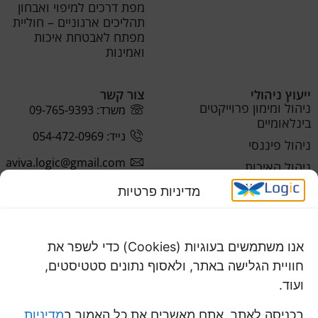
מפת דרכים למיפוי ואבחון
תהליכים ארגוניים – חוליית
מפתח לאבטחת איכות
ואמינות
ייעוץ ניהולי
צור קשר
ניהול ומימון פרוייקטים
משרד: 09-765-9393
בינלאומיים
נייד: 054-472-0969
ניהול פיננסי
aviva.logic@gmail.com
ניהול האיכות
ניהול התפעול
מדיניות פרטיות
אנו משתמשים בעוגיות (Cookies) כדי לשפר את
חוויית הגלישה באתר, ולאסוף נתונים סטטיסטים,
ועוד.
בכניסה לאתר, אתם מאשרים את כל האמור ב
מדיניות