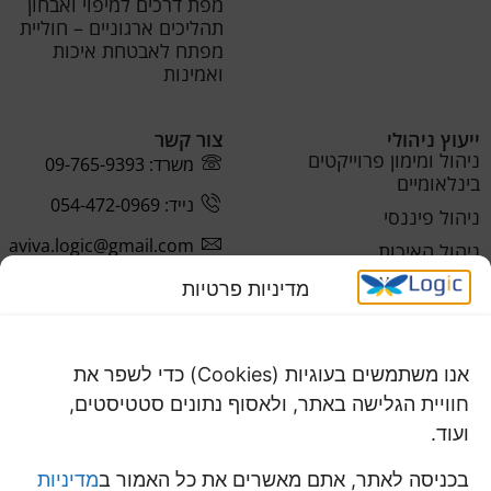
מפת דרכים למיפוי ואבחון
תהליכים ארגוניים – חוליית
מפתח לאבטחת איכות
ואמינות
ייעוץ ניהולי
צור קשר
ניהול ומימון פרוייקטים
משרד: 09-765-9393
בינלאומיים
נייד: 054-472-0969
ניהול פיננסי
aviva.logic@gmail.com
ניהול האיכות
ניהול התפעול
מדיניות פרטיות
אנו משתמשים בעוגיות (Cookies) כדי לשפר את
חוויית הגלישה באתר, ולאסוף נתונים סטטיסטים,
ועוד.
בכניסה לאתר, אתם מאשרים את כל האמור ב
מדיניות