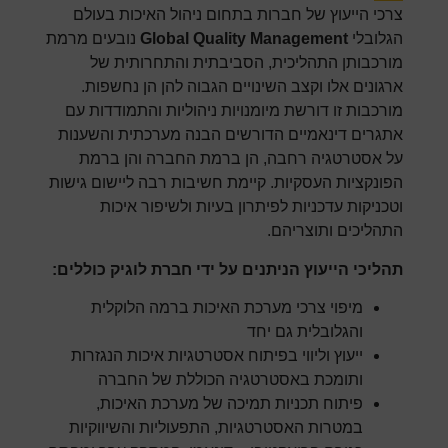
צרכי הייעוץ של חברות בתחום ניהול האיכות בעולם
הגלובלי
Global Quality Management
נובעים מרמת
מורכבותן התהליכית, הסביבתית והתחרותית של
ארגונים אלו וקצב השינויים הגבוה להן הן נחשפות.
מורכבות זו דורשת מיומנויות ניהוליות והתמודדות עם
אתגרים דינאמיים הדורשים הבנה מערכתית והשענות
על אסטרטגיה רחבה, הן ברמת החברה והן ברמת
הפונקציות העסקיות. קיימת חשיבות רבה ליישום גישות
וטכניקות עדכניות לפיתרון בעיות ולשיפור איכות
התהליכים ותוצריהם.
תהליכי הייעוץ הניתנים על ידי חברת לוגיק כוללים:
מיפוי צרכי מערכת האיכות ברמה הלוקלית
והגלובלית גם יחד
ייעוץ וליווי בפיתוח אסטרטגיות איכות הנגזרות
ותומכת באסטרטגיה הכוללת של החברה
פיתוח תכניות תמיכה של מערכת האיכות,
במטרות האסטרטגיות, התפעוליות והשיווקיות